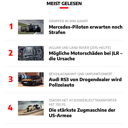
MEIST GELESEN
DÄMPFER IM WM-KAMPF
1
Mercedes-Piloten erwarten noch
Strafen
JAGUAR UND LAND ROVER (2015–HEUTE)
2
Mögliche Motorschäden bei JLR –
die Ursache
BESCHLAGNAHMT UND UMFUNKTIONIERT
3
Audi RS3 von Drogendealer wird
Polizeiauto
OSKOSH HET A1 SCHWERLASTTRANSPORTER
MIT 700 PS
4
Die stärkste Zugmaschine der
US-Armee