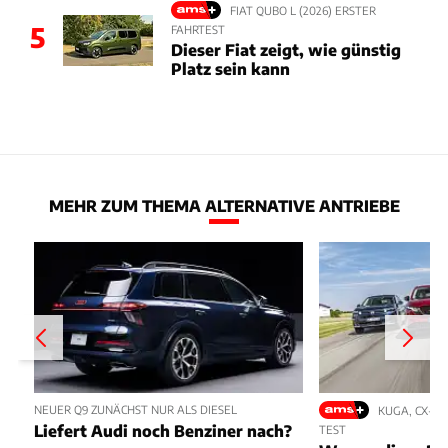
FIAT QUBO L (2026) ERSTER
5
FAHRTEST
Dieser Fiat zeigt, wie günstig
Platz sein kann
MEHR ZUM THEMA ALTERNATIVE ANTRIEBE
NEUER Q9 ZUNÄCHST NUR ALS DIESEL
KUGA, CX-5,
Liefert Audi noch Benziner nach?
TEST