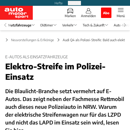
Hefte
Produkte
Abo
Marken
Anmelden
Menü
Nutzfahrzeuge
Oldtimer
Verkehr
Tech & Zukunft
Auto-Horo
ge
Neuvorstellungen & Erlkönige
Audi Q4 als Polizei-Streife: Bald auch elektris
E-AUTOS ALS EINSATZFAHRZEUGE
Elektro-Streife im Polizei-
Einsatz
Die Blaulicht-Branche setzt vermehrt auf E-
Autos. Das zeigt neben der Fachmesse Rettmobil
auch dieses neue Polizeiauto in NRW. Warum
der elektrische Streifenwagen nur für das LZPD
und nicht das LAPD im Einsatz sein wird, lesen