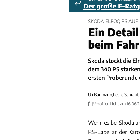
Der große E-Rat
SKODA ELROQ RS AUF
Ein Detai
beim Fah
Skoda stockt die E
dem 340 PS starken
ersten Proberunde
Uli Baumann
,
Leslie Schraut
Veröffentlicht am 16.06.
Wenn es bei Skoda um
RS-Label an der Karos