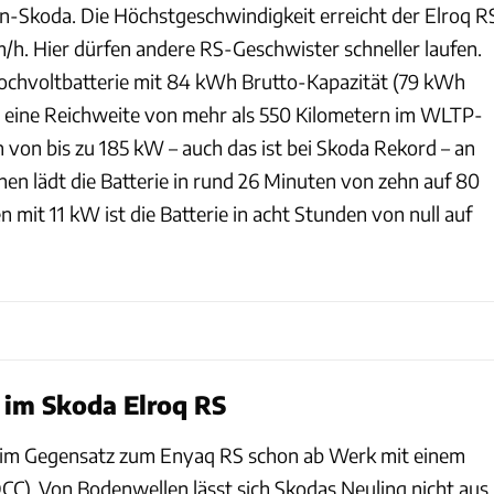
ien-Skoda. Die Höchstgeschwindigkeit erreicht der Elroq R
m/h. Hier dürfen andere RS-Geschwister schneller laufen.
 Hochvoltbatterie mit 84 kWh Brutto-Kapazität (79 kWh
ht eine Reichweite von mehr als 550 Kilometern im WLTP-
 von bis zu 185 kW – auch das ist bei Skoda Rekord – an
nen lädt die Batterie in rund 26 Minuten von zehn auf 80
 mit 11 kW ist die Batterie in acht Stunden von null auf
t im Skoda Elroq RS
im Gegensatz zum Enyaq RS schon ab Werk mit einem
C). Von Bodenwellen lässt sich Skodas Neuling nicht aus