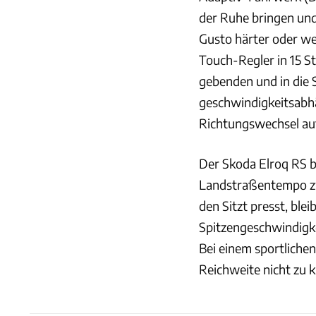
der Ruhe bringen und 
Gusto härter oder wei
Touch-Regler in 15 S
gebenden und in die 
geschwindigkeitsabh
Richtungswechsel auf
Der Skoda Elroq RS b
Landstraßentempo zwar
den Sitzt presst, ble
Spitzengeschwindigke
Bei einem sportliche
Reichweite nicht zu