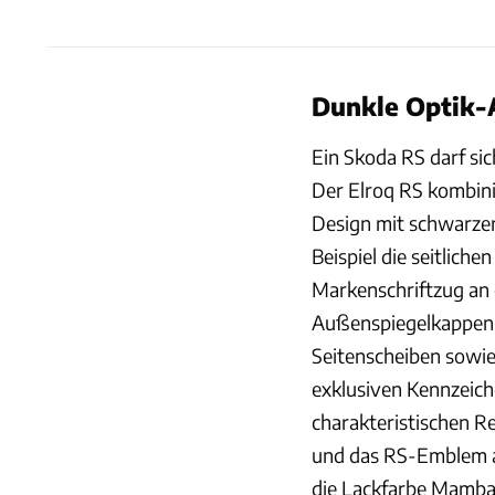
Dunkle Optik-
Ein Skoda RS darf sic
Der Elroq RS kombinie
Design mit schwarzen
Beispiel die seitlich
Markenschriftzug an 
Außenspiegelkappen.
Seitenscheiben sowi
exklusiven Kennzeich
charakteristischen Re
und das RS-Emblem an
die Lackfarbe Mamba-