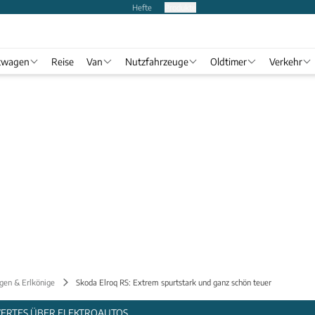
Hefte
Produkte
twagen
Reise
Van
Nutzfahrzeuge
Oldtimer
Verkehr
gen & Erlkönige
Skoda Elroq RS: Extrem spurtstark und ganz schön teuer
WERTES ÜBER ELEKTROAUTOS