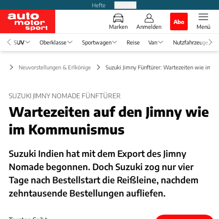
Hefte
Produkte
Abo
Marken
Anmelden
Menü
SUV
Oberklasse
Sportwagen
Reise
Van
Nutzfahrzeuge
UV
Neuvorstellungen & Erlkönige
Suzuki Jimny Fünftürer: Wartezeiten wie im
SUZUKI JIMNY NOMADE FÜNFTÜRER
Wartezeiten auf den Jimny wie
im Kommunismus
Suzuki Indien hat mit dem Export des Jimny
Nomade begonnen. Doch Suzuki zog nur vier
Tage nach Bestellstart die Reißleine, nachdem
zehntausende Bestellungen aufliefen.