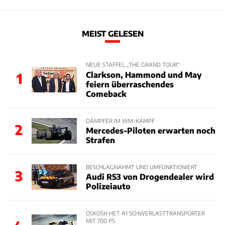
MEIST GELESEN
NEUE STAFFEL „THE GRAND TOUR“
Clarkson, Hammond und May
1
feiern überraschendes
Comeback
DÄMPFER IM WM-KAMPF
2
Mercedes-Piloten erwarten noch
Strafen
BESCHLAGNAHMT UND UMFUNKTIONIERT
3
Audi RS3 von Drogendealer wird
Polizeiauto
OSKOSH HET A1 SCHWERLASTTRANSPORTER
MIT 700 PS