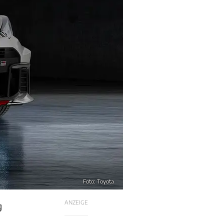
Foto: Toyota
ANZEIGE
g