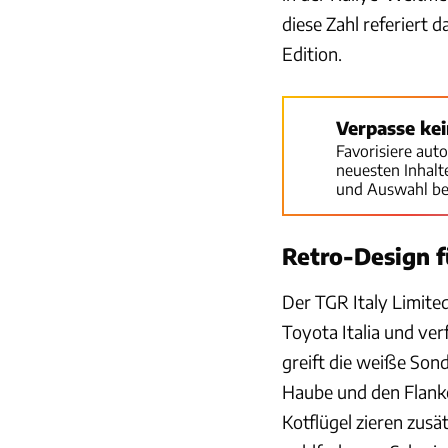
diese Zahl referiert
Edition.
Verpasse ke
Favorisiere aut
neuesten Inhal
und Auswahl be
Retro-Design f
Der TGR Italy Limite
Toyota Italia und ver
greift die weiße Son
Haube und den Flanke
Kotflügel zieren zusä