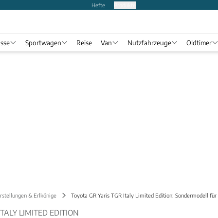
Hefte
Produkte
asse
Sportwagen
Reise
Van
Nutzfahrzeuge
Oldtimer
stellungen & Erlkönige
Toyota GR Yaris TGR Italy Limited Edition: Sondermodell für 
ITALY LIMITED EDITION