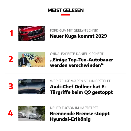
MEIST GELESEN
1
FORD-SUV MIT GEELY-TECHNIK
Neuer Kuga kommt 2029
CHINA-EXPERTE DANIEL KIRCHERT
2
„Einige Top-Ten-Autobauer
werden verschwinden“
WERKZEUGE WAREN SCHON BESTELLT
3
Audi-Chef Döllner hat E-
Türgriffe beim Q9 gestoppt
NEUER TUCSON IM HÄRTETEST
4
Brennende Bremse stoppt
Hyundai-Erlkönig