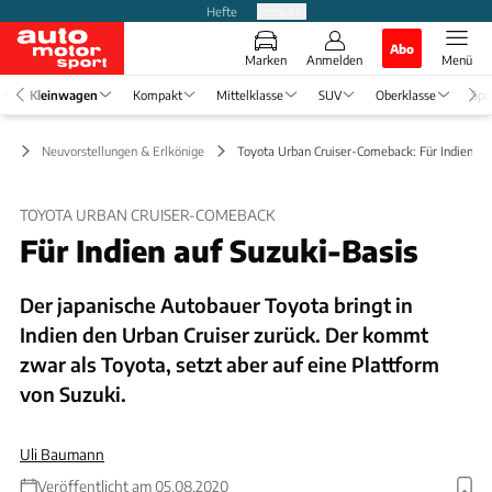
Hefte
Produkte
Abo
Marken
Anmelden
Menü
Kleinwagen
Kompakt
Mittelklasse
SUV
Oberklasse
Spo
en
Neuvorstellungen & Erlkönige
Toyota Urban Cruiser-Comeback: Für Indien au
TOYOTA URBAN CRUISER-COMEBACK
Für Indien auf Suzuki-Basis
Der japanische Autobauer Toyota bringt in
Indien den Urban Cruiser zurück. Der kommt
zwar als Toyota, setzt aber auf eine Plattform
von Suzuki.
Uli Baumann
Veröffentlicht am 05.08.2020