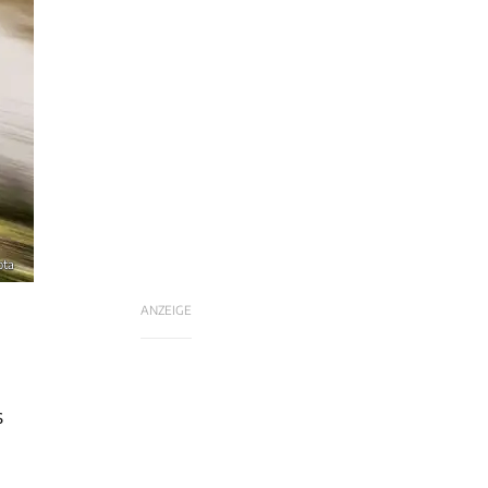
ota
ANZEIGE
s