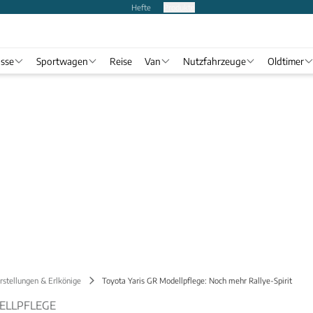
Hefte
Produkte
asse
Sportwagen
Reise
Van
Nutzfahrzeuge
Oldtimer
stellungen & Erlkönige
Toyota Yaris GR Modellpflege: Noch mehr Rallye-Spirit
DELLPFLEGE