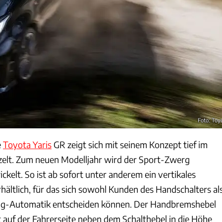
Foto: Toy
e
Toyota Yaris
GR zeigt sich mit seinem Konzept tief im
zelt. Zum neuen Modelljahr wird der Sport-Zwerg
kelt. So ist ab sofort unter anderem ein vertikales
ltlich, für das sich sowohl Kunden des Handschalters al
ng-Automatik entscheiden können. Der Handbremshebel
t auf der Fahrerseite neben dem Schalthebel in die Höhe