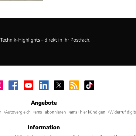
echnik-Highlights – direkt in Ihr Postfach.
Angebote
r
Autovergleich
ams+ abonnieren
ams+ hier kündigen
Widerruf digit
Information