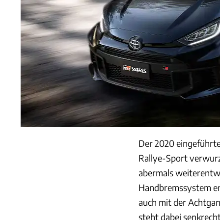
Der 2020 eingeführt
Rallye-Sport verwur
abermals weiterentwic
Handbremssystem erhä
auch mit der Achtga
steht dabei senkrech