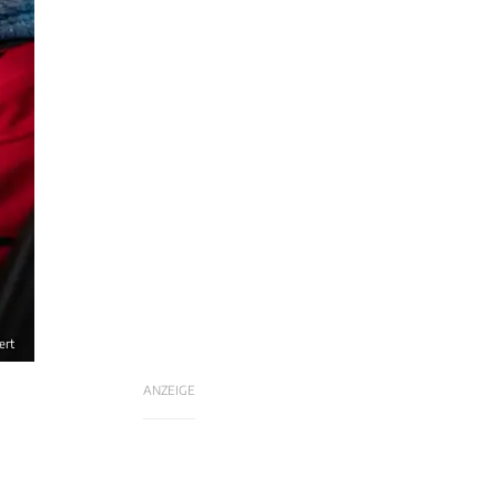
ert
ANZEIGE