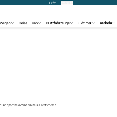
Hefte
Produkte
twagen
Reise
Van
Nutzfahrzeuge
Oldtimer
Verkehr
r und sport bekommt ein neues Testschema