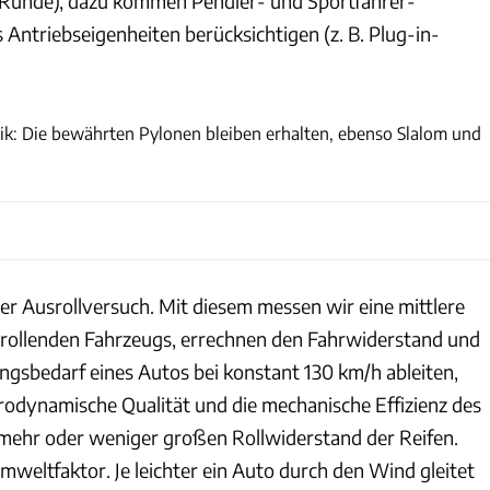
e Runde), dazu kommen Pendler- und Sportfahrer-
s Antriebseigenheiten berücksichtigen (z. B. Plug-in-
Achim Hartmann
ik: Die bewährten Pylonen bleiben erhalten, ebenso Slalom und
er Ausrollversuch. Mit diesem messen wir eine mittlere
 rollenden Fahrzeugs, errechnen den Fahrwiderstand und
ngsbedarf eines Autos bei konstant 130 km/h ableiten,
erodynamische Qualität und die mechanische Effizienz des
 mehr oder weniger großen Rollwiderstand der Reifen.
mweltfaktor. Je leichter ein Auto durch den Wind gleitet