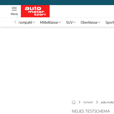
Menü
nwagen
Kompakt
Mittelklasse
SUV
Oberklasse
Spor
Verkehr
auto moto
NEUES TESTSCHEMA