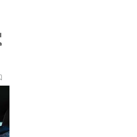
l
a
59 Bilder