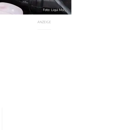
Foto: Liqui Moly
ANZEIGE
m