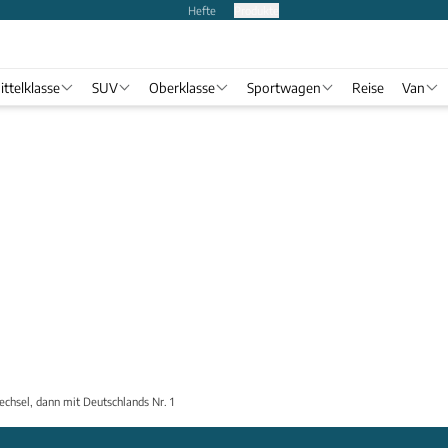
Hefte
Produkte
ittelklasse
SUV
Oberklasse
Sportwagen
Reise
Van
hsel, dann mit Deutschlands Nr. 1