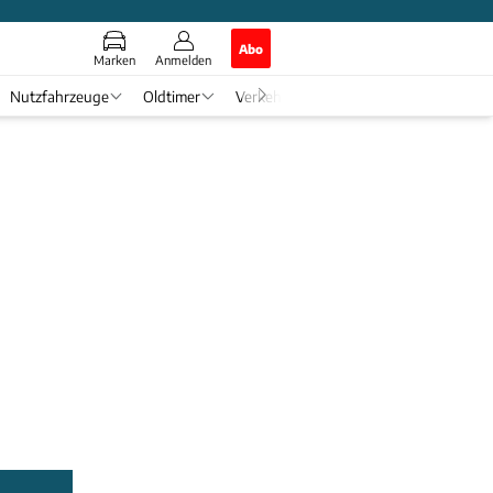
Abo
Marken
Anmelden
Nutzfahrzeuge
Oldtimer
Verkehr
Tech & Zukunft
Auto