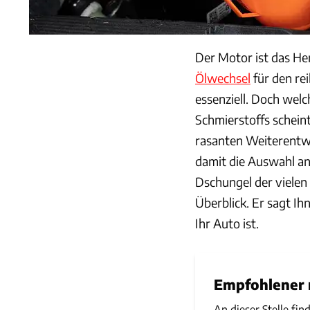
Der Motor ist das Her
Ölwechsel
für den re
essenziell. Doch welc
Schmierstoffs scheint
rasanten Weiterentw
damit die Auswahl an
Dschungel der vielen 
Überblick. Er sagt Ih
Ihr Auto ist.
Empfohlener r
An dieser Stelle fin