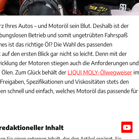
z Ihres Autos – und Motoröl sein Blut. Deshalb ist der
ibungslosen Betrieb und somit ungetrübten Fahrspaß
hes ist das richtige Öl? Die Wahl des passenden
 auf den ersten Blick gar nicht so leicht. Denn mit der
icklung der Motoren stiegen auch die Anforderungen und
 Ölen. Zum Glück behält der
LIQUI MOLY-Ölwegweiser
i
Freigaben, Spezifikationen und Viskositäten stets den
nen schnell und einfach, welches Motoröl das passende für
edaktioneller Inhalt
den Sie einen externen Inhalt, der den Artikel ergänzt. Sie