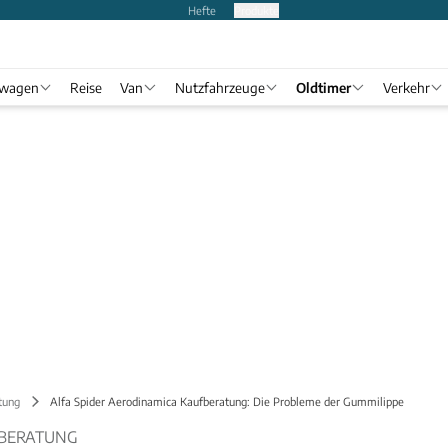
Hefte
Produkte
twagen
Reise
Van
Nutzfahrzeuge
Oldtimer
Verkehr
tung
Alfa Spider Aerodinamica Kaufberatung: Die Probleme der Gummilippe
FBERATUNG