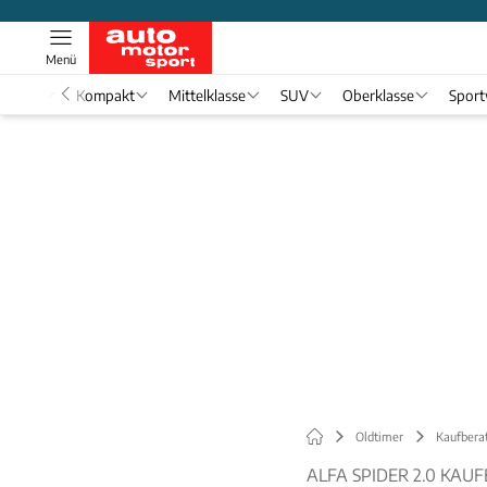
Menü
nwagen
Kompakt
Mittelklasse
SUV
Oberklasse
Spor
Oldtimer
Kaufbera
ALFA SPIDER 2.0 KAU