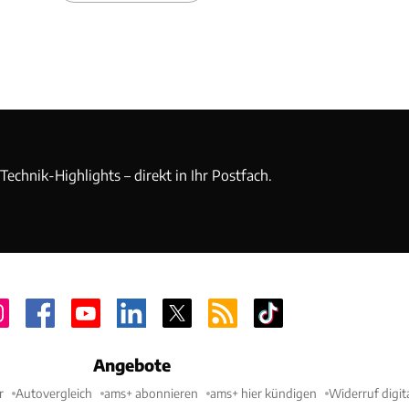
echnik-Highlights – direkt in Ihr Postfach.
Angebote
r
Autovergleich
ams+ abonnieren
ams+ hier kündigen
Widerruf digit