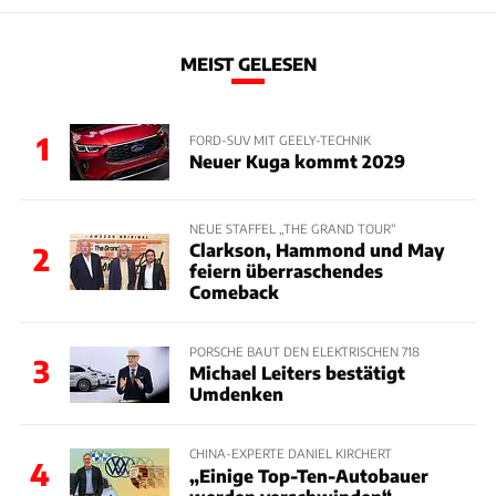
MEIST GELESEN
1
FORD-SUV MIT GEELY-TECHNIK
Neuer Kuga kommt 2029
NEUE STAFFEL „THE GRAND TOUR“
Clarkson, Hammond und May
2
feiern überraschendes
Comeback
PORSCHE BAUT DEN ELEKTRISCHEN 718
3
Michael Leiters bestätigt
Umdenken
CHINA-EXPERTE DANIEL KIRCHERT
4
„Einige Top-Ten-Autobauer