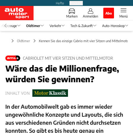
Hefte
Produkte
Abo
Marken
Anmelden
Menü
tzfahrzeuge
Oldtimer
Verkehr
Tech & Zukunft
Auto-Horoskop
Oldtimer
Kennen Sie das einzige Cabrio mit vier Sitzen und Mittelmotor?
CABRIOLET MIT VIER SITZEN UND MITTELMOTOR
Wäre das die Millionenfrage,
würden Sie gewinnen?
INHALT VON
In der Automobilwelt gab es immer wieder
ungewöhnliche Konzepte und Layouts, die sich
aus verschiedenen Gründen nicht durchsetzen
konnten. So gibt es bis heute genau ein