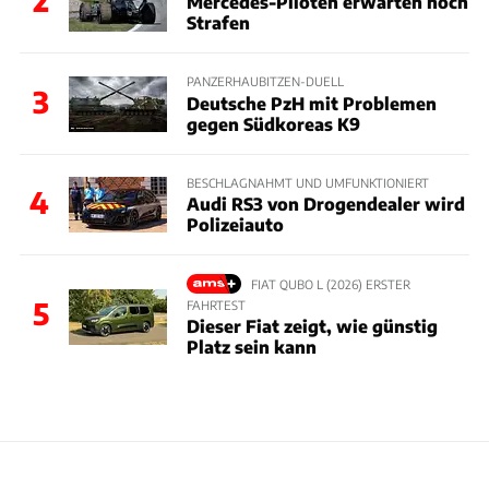
2
Mercedes-Piloten erwarten noch
Strafen
PANZERHAUBITZEN-DUELL
3
Deutsche PzH mit Problemen
gegen Südkoreas K9
BESCHLAGNAHMT UND UMFUNKTIONIERT
4
Audi RS3 von Drogendealer wird
Polizeiauto
FIAT QUBO L (2026) ERSTER
5
FAHRTEST
Dieser Fiat zeigt, wie günstig
Platz sein kann