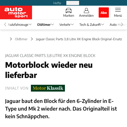
Hefte
Produkte
Abo
Marken
Anmelden
Menü
Nutzfahrzeuge
Oldtimer
Verkehr
Tech & Zukunft
Auto-Horos
Oldtimer
Jaguar Classic Parts 3,8 Litre XK Engine Block Original-Ersatz
JAGUAR CLASSIC PARTS 3,8 LITRE XK ENGINE BLOCK
Motorblock wieder neu
lieferbar
INHALT VON
Jaguar baut den Block für den 6-Zylinder in E-
Type und Mk 2 wieder nach. Das Originalteil ist
kein Schnäppchen.