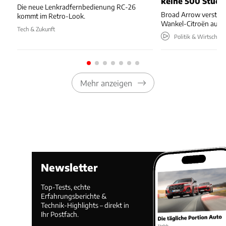
keine 500 Stück
Die neue Lenkradfernbedienung RC-26
Broad Arrow versteig
kommt im Retro-Look.
Wankel-Citroën aus 
Tech & Zukunft
Politik & Wirtschaft
Mehr anzeigen
Newsletter
Top-Tests, echte
Erfahrungsberichte &
Technik-Highlights – direkt in
Ihr Postfach.