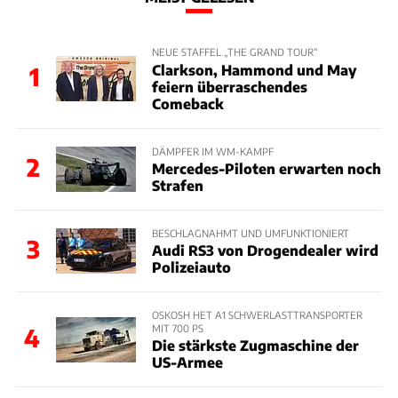
NEUE STAFFEL „THE GRAND TOUR“
Clarkson, Hammond und May
1
feiern überraschendes
Comeback
DÄMPFER IM WM-KAMPF
2
Mercedes-Piloten erwarten noch
Strafen
BESCHLAGNAHMT UND UMFUNKTIONIERT
3
Audi RS3 von Drogendealer wird
Polizeiauto
OSKOSH HET A1 SCHWERLASTTRANSPORTER
MIT 700 PS
4
Die stärkste Zugmaschine der
US-Armee