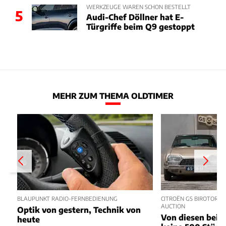
WERKZEUGE WAREN SCHON BESTELLT
5
Audi-Chef Döllner hat E-
Türgriffe beim Q9 gestoppt
MEHR ZUM THEMA OLDTIMER
BLAUPUNKT RADIO-FERNBEDIENUNG
CITROËN GS BIROTOR U
AUCTION
Optik von gestern, Technik von
Von diesen beide
heute