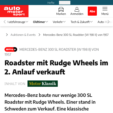
Hefte
Produkte
Abo
Marken
Anmelden
Menü
Nutzfahrzeuge
Oldtimer
Verkehr
Tech & Zukunft
Auto-Horos
mer
Auktionen & Events
Mercedes-Benz 300 SL Roadster (W 198 II) von 1957
MERCEDES-BENZ 300 SL ROADSTER (W 198 II) VON
1957
Roadster mit Rudge Wheels im
2. Anlauf verkauft
INHALT VON
Mercedes-Benz baute nur wenige 300 SL
Roadster mit Rudge Wheels. Einer stand in
Schweden zum Verkauf. Eine klassische