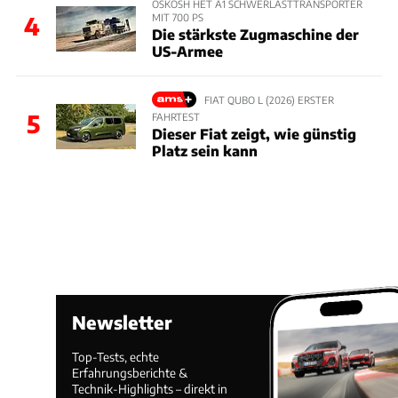
OSKOSH HET A1 SCHWERLASTTRANSPORTER
MIT 700 PS
4
Die stärkste Zugmaschine der
US-Armee
FIAT QUBO L (2026) ERSTER
5
FAHRTEST
Dieser Fiat zeigt, wie günstig
Platz sein kann
Newsletter
Top-Tests, echte
Erfahrungsberichte &
Technik-Highlights – direkt in