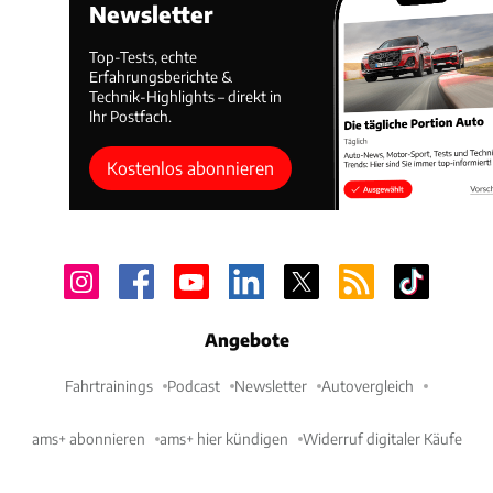
Newsletter
Top-Tests, echte
Erfahrungsberichte &
Technik-Highlights – direkt in
Ihr Postfach.
Kostenlos abonnieren
Angebote
Fahrtrainings
Podcast
Newsletter
Autovergleich
ams+ abonnieren
ams+ hier kündigen
Widerruf digitaler Käufe