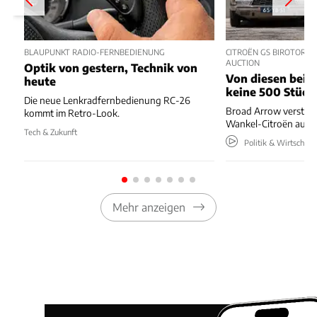
BLAUPUNKT RADIO-FERNBEDIENUNG
CITROËN GS BIROTOR U
AUCTION
Optik von gestern, Technik von
Von diesen beide
heute
keine 500 Stück
Die neue Lenkradfernbedienung RC-26
Broad Arrow versteig
kommt im Retro-Look.
Wankel-Citroën aus 
Tech & Zukunft
Politik & Wirtschaft
Mehr anzeigen