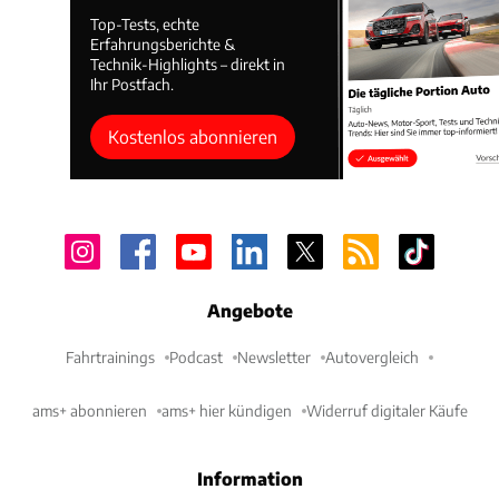
Top-Tests, echte
Erfahrungsberichte &
Technik-Highlights – direkt in
Ihr Postfach.
Kostenlos abonnieren
Angebote
Fahrtrainings
Podcast
Newsletter
Autovergleich
ams+ abonnieren
ams+ hier kündigen
Widerruf digitaler Käufe
Information