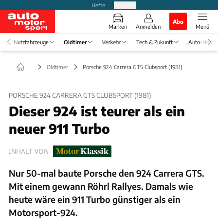
Hefte
Produkte
Abo
Marken
Anmelden
Menü
Nutzfahrzeuge
Oldtimer
Verkehr
Tech & Zukunft
Auto-Horos
Oldtimer
Porsche 924 Carrera GTS Clubsport (1981)
PORSCHE 924 CARRERA GTS CLUBSPORT (1981)
Dieser 924 ist teurer als ein
neuer 911 Turbo
INHALT VON
Nur 50-mal baute Porsche den 924 Carrera GTS.
Mit einem gewann Röhrl Rallyes. Damals wie
heute wäre ein 911 Turbo günstiger als ein
Motorsport-924.