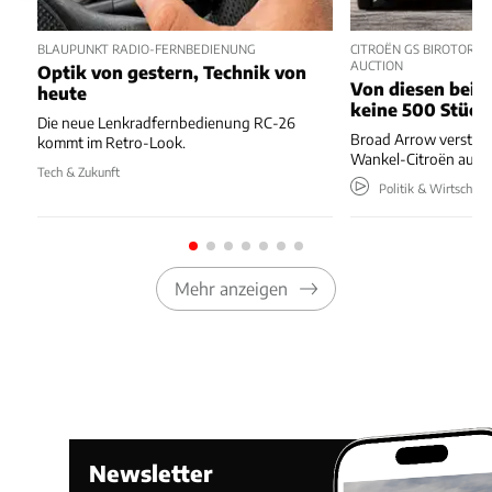
BLAUPUNKT RADIO-FERNBEDIENUNG
CITROËN GS BIROTOR U
AUCTION
Optik von gestern, Technik von
Von diesen beide
heute
keine 500 Stück
Die neue Lenkradfernbedienung RC-26
Broad Arrow versteig
kommt im Retro-Look.
Wankel-Citroën aus 
Tech & Zukunft
Politik & Wirtschaft
Mehr anzeigen
Newsletter