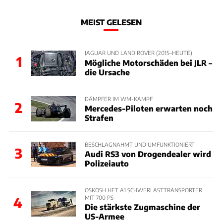
MEIST GELESEN
JAGUAR UND LAND ROVER (2015–HEUTE)
1
Mögliche Motorschäden bei JLR –
die Ursache
DÄMPFER IM WM-KAMPF
2
Mercedes-Piloten erwarten noch
Strafen
BESCHLAGNAHMT UND UMFUNKTIONIERT
3
Audi RS3 von Drogendealer wird
Polizeiauto
OSKOSH HET A1 SCHWERLASTTRANSPORTER
MIT 700 PS
4
Die stärkste Zugmaschine der
US-Armee