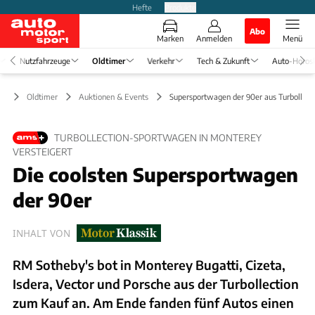
Hefte
Produkte
Abo
Marken
Anmelden
Menü
Nutzfahrzeuge
Oldtimer
Verkehr
Tech & Zukunft
Auto-Horos
Oldtimer
Auktionen & Events
Supersportwagen der 90er aus Turbollect
TURBOLLECTION-SPORTWAGEN IN MONTEREY
VERSTEIGERT
Die coolsten Supersportwagen
der 90er
INHALT VON
RM Sotheby's bot in Monterey Bugatti, Cizeta,
Isdera, Vector und Porsche aus der Turbollection
zum Kauf an. Am Ende fanden fünf Autos einen