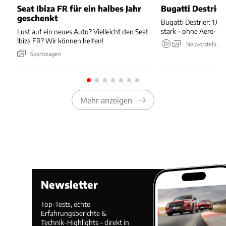
Seat Ibiza FR für ein halbes Jahr
Bugatti Destrier
geschenkt
Bugatti Destrier: 1,0
stark – ohne Aero-An
Lust auf ein neues Auto? Vielleicht den Seat
Ibiza FR? Wir können helfen!
Neuvorstellung
Sportwagen
Mehr anzeigen
Newsletter
Top-Tests, echte
Erfahrungsberichte &
Technik-Highlights – direkt in