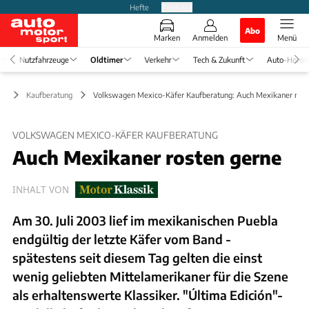
Hefte
Produkte
Abo
Marken
Anmelden
Menü
Nutzfahrzeuge
Oldtimer
Verkehr
Tech & Zukunft
Auto-Horos
er
Kaufberatung
Volkswagen Mexico-Käfer Kaufberatung: Auch Mexikaner rost
VOLKSWAGEN MEXICO-KÄFER KAUFBERATUNG
Auch Mexikaner rosten gerne
INHALT VON
Am 30. Juli 2003 lief im mexikanischen Puebla
endgültig der letzte Käfer vom Band -
spätestens seit diesem Tag gelten die einst
wenig geliebten Mittelamerikaner für die Szene
als erhaltenswerte Klassiker. "Última Edición"-