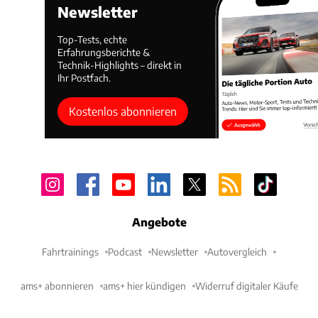
Newsletter
Top-Tests, echte
Erfahrungsberichte &
Technik-Highlights – direkt in
Ihr Postfach.
Kostenlos abonnieren
Angebote
Fahrtrainings
Podcast
Newsletter
Autovergleich
ams+ abonnieren
ams+ hier kündigen
Widerruf digitaler Käufe