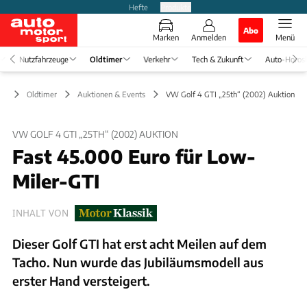
Hefte
Produkte
Abo
Marken
Anmelden
Menü
Nutzfahrzeuge
Oldtimer
Verkehr
Tech & Zukunft
Auto-Horos
Oldtimer
Auktionen & Events
VW Golf 4 GTI „25th“ (2002) Auktion
VW GOLF 4 GTI „25TH“ (2002) AUKTION
Fast 45.000 Euro für Low-
Miler-GTI
INHALT VON
Dieser Golf GTI hat erst acht Meilen auf dem
Tacho. Nun wurde das Jubiläumsmodell aus
erster Hand versteigert.