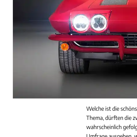
Welche ist die schön
Thema, dürften die zw
wahrscheinlich gefolg
Umfrage ausgehen, w