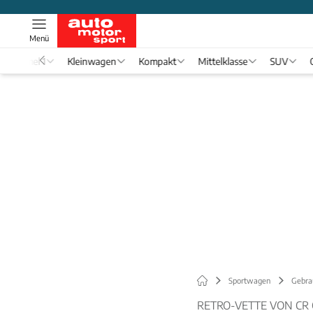
Menü
Formel 1
Kleinwagen
Kompakt
Mittelklasse
SUV
Sportwagen
Gebra
RETRO-VETTE VON C