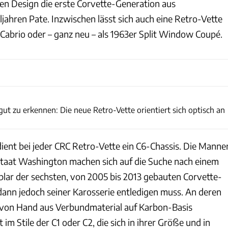
en Design die erste Corvette-Generation aus
jahren Pate. Inzwischen lässt sich auch eine Retro-Vette
s Cabrio oder – ganz neu – als 1963er Split Window Coupé.
CR Coachworks / Facebook
gut zu erkennen: Die neue Retro-Vette orientiert sich optisch an
dient bei jeder CRC Retro-Vette ein C6-Chassis. Die Manne
aat Washington machen sich auf die Suche nach einem
lar der sechsten, von 2005 bis 2013 gebauten Corvette-
 dann jedoch seiner Karosserie entledigen muss. An deren
e, von Hand aus Verbundmaterial auf Karbon-Basis
im Stile der C1 oder C2, die sich in ihrer Größe und in