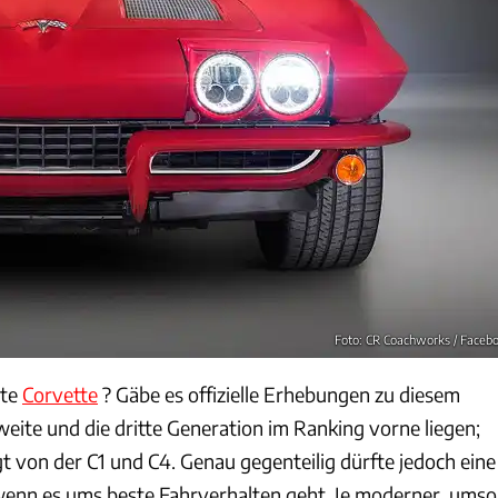
Foto: CR Coachworks / Faceb
ste
Corvette
? Gäbe es offizielle Erhebungen zu diesem
eite und die dritte Generation im Ranking vorne liegen;
t von der C1 und C4. Genau gegenteilig dürfte jedoch eine
enn es ums beste Fahrverhalten geht. Je moderner, umso