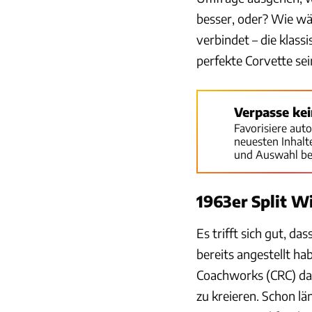
besser, oder? Wie wä
verbindet – die klass
perfekte Corvette sei
Verpasse ke
Favorisiere aut
neuesten Inhal
und Auswahl be
1963er Split W
Es trifft sich gut, d
bereits angestellt ha
Coachworks (CRC) daz
zu kreieren. Schon lä