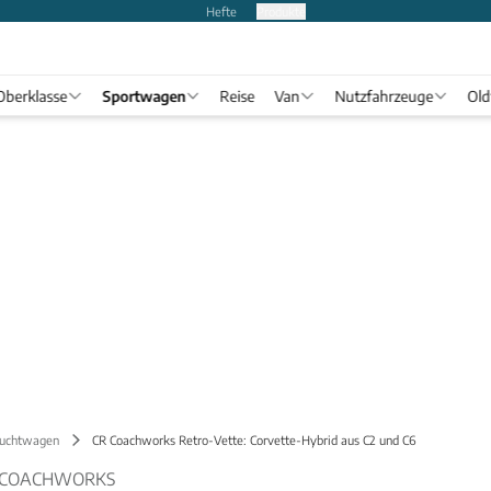
Hefte
Produkte
Oberklasse
Sportwagen
Reise
Van
Nutzfahrzeuge
Old
uchtwagen
CR Coachworks Retro-Vette: Corvette-Hybrid aus C2 und C6
R COACHWORKS