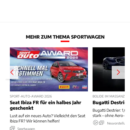
MEHR ZUM THEMA SPORTWAGEN
SPORT-AUTO-AWARD 2026
BOLIDE IM MASSANZUG
Seat Ibiza FR für ein halbes Jahr
Bugatti Destrier
geschenkt
Bugatti Destrier: 1,0
stark – ohne Aero-An
Lust auf ein neues Auto? Vielleicht den Seat
Ibiza FR? Wir können helfen!
Neuvorstellung
Sportwagen