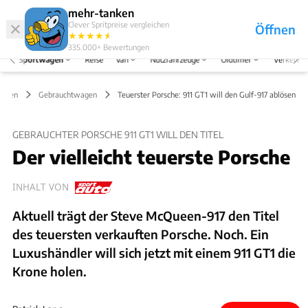
Hefte
Produkte
mehr-tanken
Clever Spritpreise vergleichen
Öffnen
Abo
★
★
★
★
★
★
Marken
Anmelden
Menü
335.000+
Bewertungen
Sportwagen
Reise
Van
Nutzfahrzeuge
Oldtimer
Verkehr
wagen
Gebrauchtwagen
Teuerster Porsche: 911 GT1 will den Gulf-917 ablösen
GEBRAUCHTER PORSCHE 911 GT1 WILL DEN TITEL
Der vielleicht teuerste Porsche
INHALT VON
Aktuell trägt der Steve McQueen-917 den Titel
des teuersten verkauften Porsche. Noch. Ein
Luxushändler will sich jetzt mit einem 911 GT1 die
Krone holen.