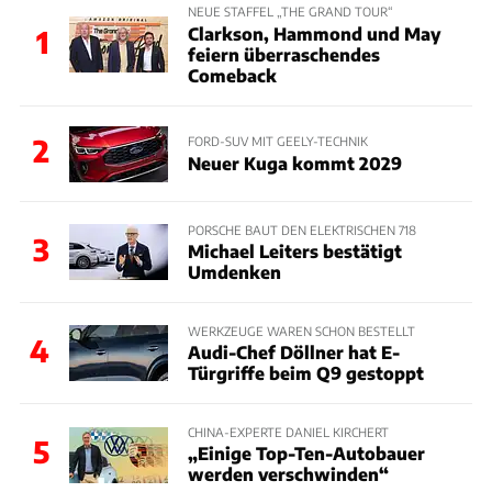
NEUE STAFFEL „THE GRAND TOUR“
Clarkson, Hammond und May
1
feiern überraschendes
Comeback
2
FORD-SUV MIT GEELY-TECHNIK
Neuer Kuga kommt 2029
PORSCHE BAUT DEN ELEKTRISCHEN 718
3
Michael Leiters bestätigt
Umdenken
WERKZEUGE WAREN SCHON BESTELLT
4
Audi-Chef Döllner hat E-
Türgriffe beim Q9 gestoppt
CHINA-EXPERTE DANIEL KIRCHERT
5
„Einige Top-Ten-Autobauer
werden verschwinden“