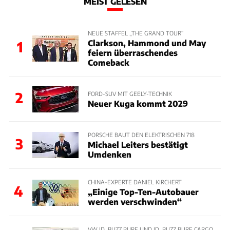
MEIST GELESEN
NEUE STAFFEL „THE GRAND TOUR“
Clarkson, Hammond und May
1
feiern überraschendes
Comeback
2
FORD-SUV MIT GEELY-TECHNIK
Neuer Kuga kommt 2029
PORSCHE BAUT DEN ELEKTRISCHEN 718
3
Michael Leiters bestätigt
Umdenken
CHINA-EXPERTE DANIEL KIRCHERT
4
„Einige Top-Ten-Autobauer
werden verschwinden“
VW ID. BUZZ PURE UND ID. BUZZ PURE CARGO