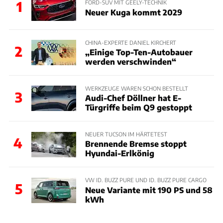
1
FORD-SUV MIT GEELY-TECHNIK
Neuer Kuga kommt 2029
CHINA-EXPERTE DANIEL KIRCHERT
2
„Einige Top-Ten-Autobauer
werden verschwinden“
WERKZEUGE WAREN SCHON BESTELLT
3
Audi-Chef Döllner hat E-
Türgriffe beim Q9 gestoppt
NEUER TUCSON IM HÄRTETEST
4
Brennende Bremse stoppt
Hyundai-Erlkönig
VW ID. BUZZ PURE UND ID. BUZZ PURE CARGO
5
Neue Variante mit 190 PS und 58
kWh