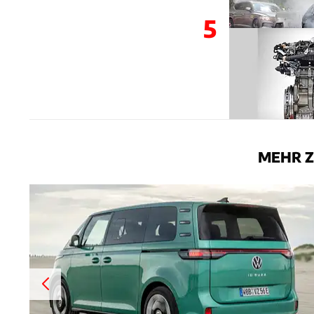
5
MEHR Z