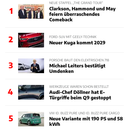
NEUE STAFFEL „THE GRAND TOUR“
Clarkson, Hammond und May
1
feiern überraschendes
Comeback
2
FORD-SUV MIT GEELY-TECHNIK
Neuer Kuga kommt 2029
PORSCHE BAUT DEN ELEKTRISCHEN 718
3
Michael Leiters bestätigt
Umdenken
WERKZEUGE WAREN SCHON BESTELLT
4
Audi-Chef Döllner hat E-
Türgriffe beim Q9 gestoppt
VW ID. BUZZ PURE UND ID. BUZZ PURE CARGO
5
Neue Variante mit 190 PS und 58
kWh