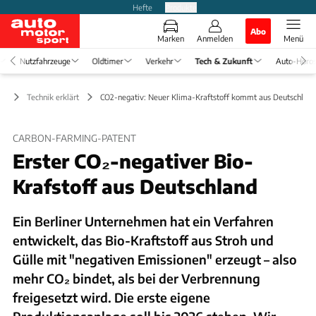
Hefte
Produkte
Abo
Marken
Anmelden
Menü
Nutzfahrzeuge
Oldtimer
Verkehr
Tech & Zukunft
Auto-Horo
ft
Technik erklärt
CO2-negativ: Neuer Klima-Kraftstoff kommt aus Deutschland
CARBON-FARMING-PATENT
Erster CO₂-negativer Bio-
Krafstoff aus Deutschland
Ein Berliner Unternehmen hat ein Verfahren
entwickelt, das Bio-Kraftstoff aus Stroh und
Gülle mit "negativen Emissionen" erzeugt – also
mehr CO₂ bindet, als bei der Verbrennung
freigesetzt wird. Die erste eigene