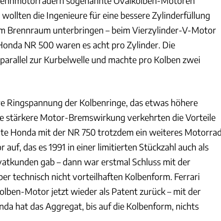
i Rennmotorrädern sogenannte Ovalkolben-Motoren
t wollten die Ingenieure für eine bessere Zylinderfüllung
em Brennraum unterbringen – beim Vierzylinder-V-Motor
onda NR 500 waren es acht pro Zylinder. Die
 parallel zur Kurbelwelle und machte pro Kolben zwei
re Ringspannung der Kolbenringe, das etwas höhere
e stärkere Motor-Bremswirkung verkehrten die Vorteile
egte Honda mit der NR 750 trotzdem ein weiteres Motorra
auf, das es 1991 in einer limitierten Stückzahl auch als
ivatkunden gab – dann war erstmal Schluss mit der
ber technisch nicht vorteilhaften Kolbenform. Ferrari
olben-Motor jetzt wieder als Patent zurück – mit der
da hat das Aggregat, bis auf die Kolbenform, nichts