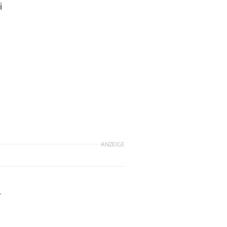
i
ANZEIGE
r
.