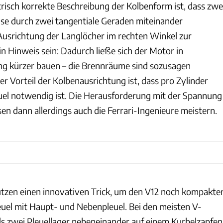
risch korrekte Beschreibung der Kolbenform ist, dass zwe
ise durch zwei tangentiale Geraden miteinander
Ausrichtung der Langlöcher im rechten Winkel zur
n Hinweis sein: Dadurch ließe sich der Motor in
ng kürzer bauen – die Brennräume sind sozusagen
er Vorteil der Kolbenausrichtung ist, dass pro Zylinder
euel notwendig ist. Die Herausforderung mit der Spannung
en dann allerdings auch die Ferrari-Ingenieure meistern.
tzen einen innovativen Trick, um den V12 noch kompakte
uel mit Haupt- und Nebenpleuel. Bei den meisten V-
ls zwei Pleuellager nebeneinander auf einem Kurbelzapfen