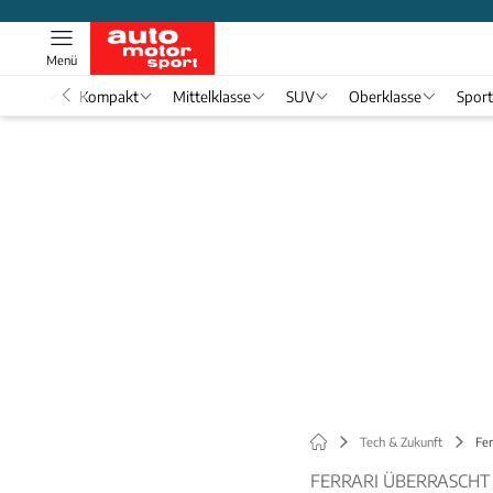
Menü
nwagen
Kompakt
Mittelklasse
SUV
Oberklasse
Spor
Tech & Zukunft
Fer
FERRARI ÜBERRASCHT