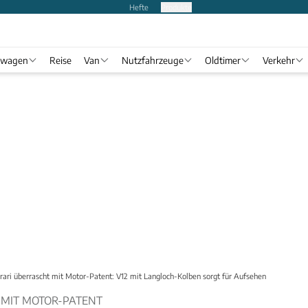
Hefte
Produkte
twagen
Reise
Van
Nutzfahrzeuge
Oldtimer
Verkehr
rari überrascht mit Motor-Patent: V12 mit Langloch-Kolben sorgt für Aufsehen
 MIT MOTOR-PATENT