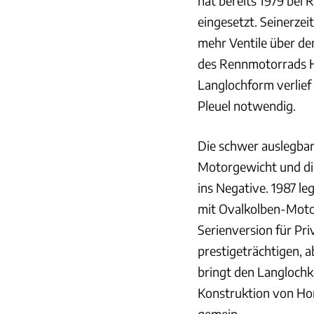
hat bereits 1979 be
eingesetzt. Seinerzei
mehr Ventile über d
des Rennmotorrads H
Langlochform verlief
Pleuel notwendig.
Die schwer auslegba
Motorgewicht und di
ins Negative. 1987 l
mit Ovalkolben-Motor 
Serienversion für Pr
prestigeträchtigen, a
bringt den Langlochk
Konstruktion von Hon
gemein.