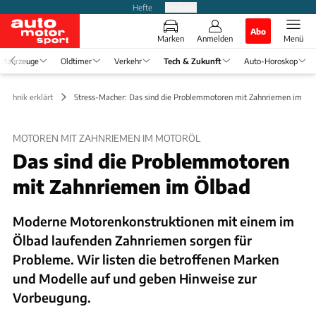
Hefte
Produkte
Abo
Marken
Anmelden
Menü
zfahrzeuge
Oldtimer
Verkehr
Tech & Zukunft
Auto-Horoskop
Technik erklärt
Stress-Macher: Das sind die Problemmotoren mit Zahnriemen im Öl
MOTOREN MIT ZAHNRIEMEN IM MOTORÖL
Das sind die Problemmotoren
mit Zahnriemen im Ölbad
Moderne Motorenkonstruktionen mit einem im
Ölbad laufenden Zahnriemen sorgen für
Probleme. Wir listen die betroffenen Marken
und Modelle auf und geben Hinweise zur
Vorbeugung.