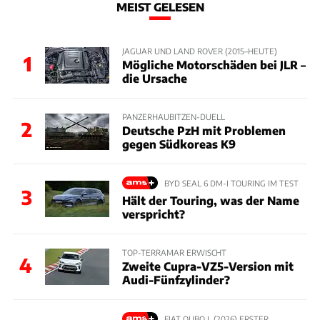
MEIST GELESEN
JAGUAR UND LAND ROVER (2015–HEUTE)
1
Mögliche Motorschäden bei JLR –
die Ursache
PANZERHAUBITZEN-DUELL
2
Deutsche PzH mit Problemen
gegen Südkoreas K9
BYD SEAL 6 DM-I TOURING IM TEST
3
Hält der Touring, was der Name
verspricht?
TOP-TERRAMAR ERWISCHT
4
Zweite Cupra-VZ5-Version mit
Audi-Fünfzylinder?
FIAT QUBO L (2026) ERSTER