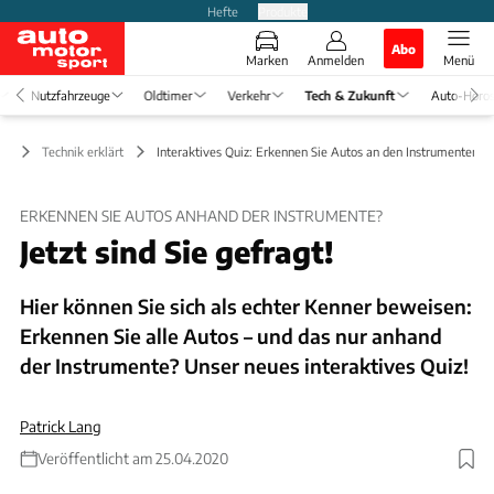
Hefte
Produkte
Abo
Marken
Anmelden
Menü
Nutzfahrzeuge
Oldtimer
Verkehr
Tech & Zukunft
Auto-Horo
ft
Technik erklärt
Interaktives Quiz: Erkennen Sie Autos an den Instrumenten?
ERKENNEN SIE AUTOS ANHAND DER INSTRUMENTE?
Jetzt sind Sie gefragt!
Hier können Sie sich als echter Kenner beweisen:
Erkennen Sie alle Autos – und das nur anhand
der Instrumente? Unser neues interaktives Quiz!
Patrick Lang
Veröffentlicht am 25.04.2020
Foto: auto motor und sport