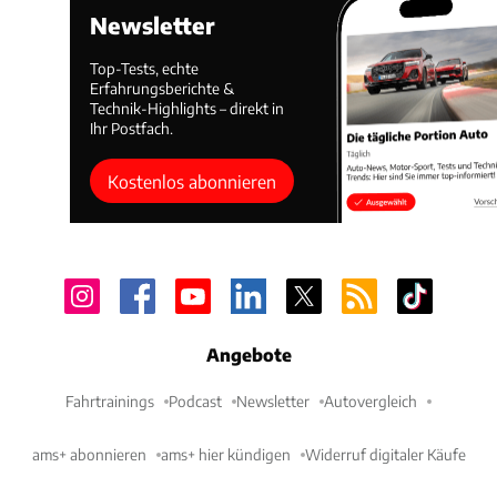
Newsletter
Top-Tests, echte
Erfahrungsberichte &
Technik-Highlights – direkt in
Ihr Postfach.
Kostenlos abonnieren
Angebote
Fahrtrainings
Podcast
Newsletter
Autovergleich
ams+ abonnieren
ams+ hier kündigen
Widerruf digitaler Käufe