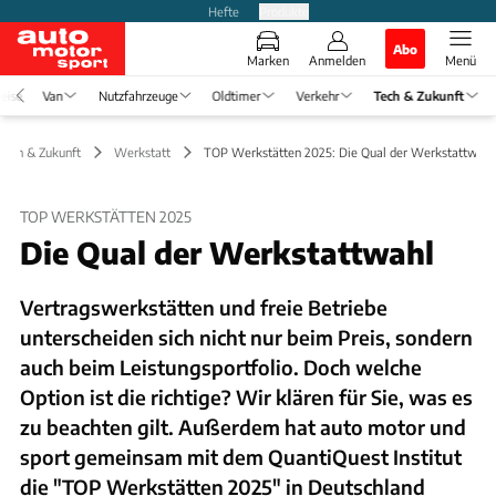
Hefte
Produkte
Abo
Marken
Anmelden
Menü
eise
Van
Nutzfahrzeuge
Oldtimer
Verkehr
Tech & Zukunft
Tech & Zukunft
Werkstatt
TOP Werkstätten 2025: Die Qual der Werkstattwahl
TOP WERKSTÄTTEN 2025
Die Qual der Werkstattwahl
Vertragswerkstätten und freie Betriebe
unterscheiden sich nicht nur beim Preis, sondern
auch beim Leistungsportfolio. Doch welche
Option ist die richtige? Wir klären für Sie, was es
zu beachten gilt. Außerdem hat auto motor und
sport gemeinsam mit dem QuantiQuest Institut
die "TOP Werkstätten 2025" in Deutschland