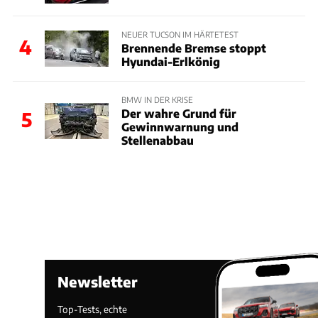
NEUER TUCSON IM HÄRTETEST
4
Brennende Bremse stoppt
Hyundai-Erlkönig
BMW IN DER KRISE
Der wahre Grund für
5
Gewinnwarnung und
Stellenabbau
Newsletter
Top-Tests, echte