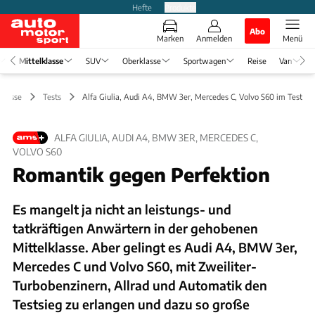
Hefte
Produkte
Abo
Marken
Anmelden
Menü
Mittelklasse
SUV
Oberklasse
Sportwagen
Reise
Van
lklasse
Tests
Alfa Giulia, Audi A4, BMW 3er, Mercedes C, Volvo S60 im Test
ALFA GIULIA, AUDI A4, BMW 3ER, MERCEDES C,
VOLVO S60
Romantik gegen Perfektion
Es mangelt ja nicht an leistungs- und
tatkräftigen Anwärtern in der gehobenen
Mittelklasse. Aber gelingt es Audi A4, BMW 3er,
Mercedes C und Volvo S60, mit Zweiliter-
Turbobenzinern, Allrad und Automatik den
Testsieg zu erlangen und dazu so große