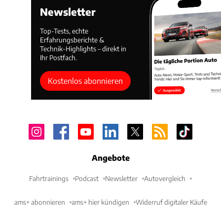
Newsletter
Top-Tests, echte
Erfahrungsberichte &
Technik-Highlights – direkt in
Ihr Postfach.
Kostenlos abonnieren
Angebote
Fahrtrainings
Podcast
Newsletter
Autovergleich
ams+ abonnieren
ams+ hier kündigen
Widerruf digitaler Käufe