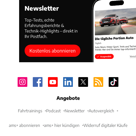
Newsletter
Top-Tests, echte
Erfahrungsberichte &
Technik-Highlights – direkt in
Ihr Postfach.
Kostenlos abonnieren
Angebote
Fahrtrainings
Podcast
Newsletter
Autovergleich
ams+ abonnieren
ams+ hier kündigen
Widerruf digitaler Käufe