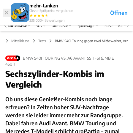
Hefte
Produkte
mehr-tanken
Clever Spritpreise vergleichen
Öffnen
Abo
★
★
★
★
★
★
Marken
Anmelden
Menü
335.000+
Bewertungen
Mittelklasse
SUV
Oberklasse
Sportwagen
Reise
Van
Mittelklasse
Tests
BMW 540i Touring gegen zwei Mitbewerber, Vergle
BMW 540I TOURING VS. A6 AVANT 55 TFSI & MB E
450 T
Sechszylinder-Kombis im
Vergleich
Ob uns diese Genießer-Kombis noch lange
erfreuen? In Zeiten hoher SUV-Nachfrage
werden sie leider immer mehr zur Randgruppe.
Dabei fahren Audi Avant, BMW Touring und
Mercedes T-Modell schlicht großartig – zumal