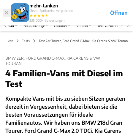
Hefte
Produkte
mehr-tanken
Clever Spritpreise vergleichen
Öffnen
Abo
★
★
★
★
★
★
Marken
Anmelden
Menü
335.000+
Bewertungen
se
Van
Nutzfahrzeuge
Oldtimer
Verkehr
Tech & Zukunft
Au
Van
Tests
Test 2er Tourer, Ford Grand C-Max, Kia Carens & VW Touran
BMW 2ER, FORD GRAND C-MAX, KIA CARENS & VW
TOURAN
4 Familien-Vans mit Diesel im
Test
Kompakte Vans mit bis zu sieben Sitzen geraten
derzeit in Vergessenheit, dabei bieten sie die
besten Voraussetzungen für ideale
Familienautos. Wir haben uns BMW 218d Gran
Tourer, Ford Grand C-Max 2.0 TDCi, Kia Carens