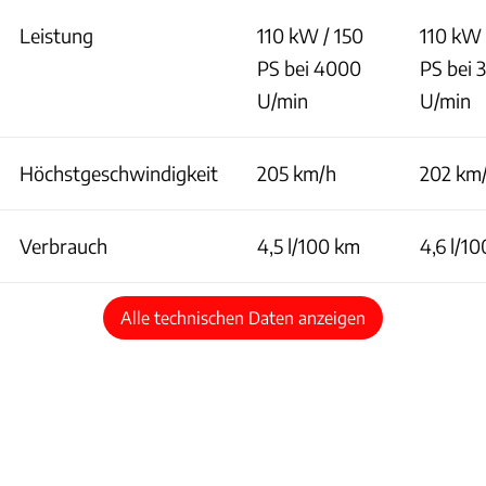
Leistung
110 kW / 150
110 kW 
PS bei 4000
PS bei 
U/min
U/min
Höchstgeschwindigkeit
205 km/h
202 km
Verbrauch
4,5 l/100 km
4,6 l/1
Alle technischen Daten anzeigen