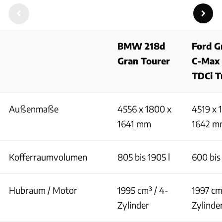
BMW 218d
Ford G
Gran Tourer
C-Max 
TDCi T
Außenmaße
4556 x 1800 x
4519 x 
1641 mm
1642 m
Kofferraumvolumen
805 bis 1905 l
600 bis 
Hubraum / Motor
1995 cm³ / 4-
1997 cm
Zylinder
Zylinde