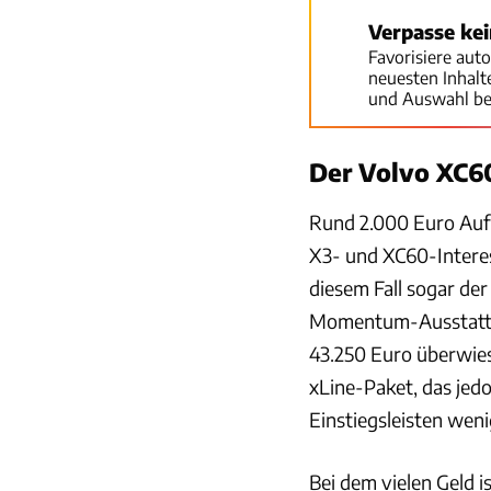
Verpasse ke
Favorisiere aut
neuesten Inhal
und Auswahl be
Der Volvo XC60
Rund 2.000 Euro Aufp
X3- und XC60-Interess
diesem Fall sogar der
Momentum-Ausstattu
43.250 Euro überwies
xLine-Paket, das jed
Einstiegsleisten weni
Bei dem vielen Geld i