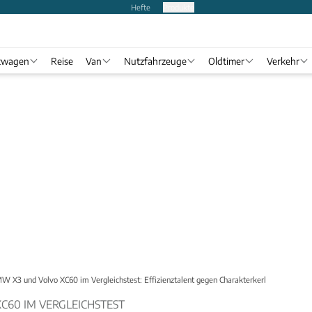
Hefte
Produkte
twagen
Reise
Van
Nutzfahrzeuge
Oldtimer
Verkehr
W X3 und Volvo XC60 im Vergleichstest: Effizienztalent gegen Charakterkerl
C60 IM VERGLEICHSTEST