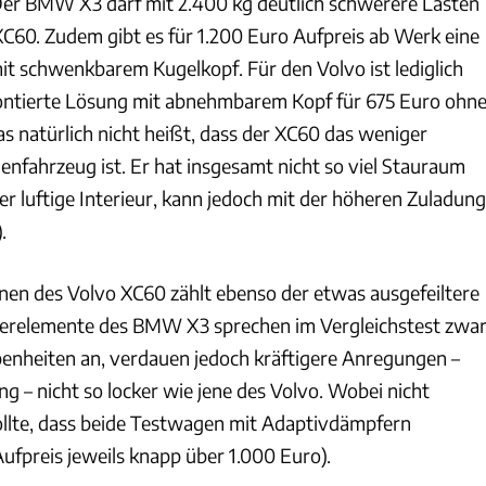
er BMW X3 darf mit 2.400 kg deutlich schwerere Lasten
XC60. Zudem gibt es für 1.200 Euro Aufpreis ab Werk eine
 schwenkbarem Kugelkopf. Für den Volvo ist lediglich
ontierte Lösung mit abnehmbarem Kopf für 675 Euro ohn
s natürlich nicht heißt, dass der XC60 das weniger
ienfahrzeug ist. Er hat insgesamt nicht so viel Stauraum
r luftige Interieur, kann jedoch mit der höheren Zuladung
.
inen des Volvo XC60 zählt ebenso der etwas ausgefeiltere
derelemente des BMW X3 sprechen im Vergleichstest zwa
benheiten an, verdauen jedoch kräftigere Anregungen –
ng – nicht so locker wie jene des Volvo. Wobei nicht
llte, dass beide Testwagen mit Adaptivdämpfern
ufpreis jeweils knapp über 1.000 Euro).