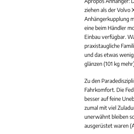
Apropos Anhänger: D
ziehen als der Volvo 
Anhängerkupplung mit
eine beim Händler m
Einbau verfügbar. Wa
praxistaugliche Famil
und das etwas wenige
glänzen (101 kg mehr)
Zu den Paradediszipl
Fahrkomfort. Die Fe
besser auf feine Une
zumal mit viel Zuladu
unerwähnt bleiben so
ausgerüstet waren (A