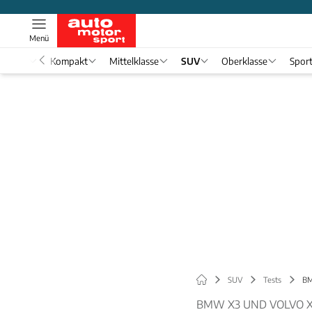
Menü
nwagen
Kompakt
Mittelklasse
SUV
Oberklasse
Spor
SUV
Tests
BM
BMW X3 UND VOLVO X