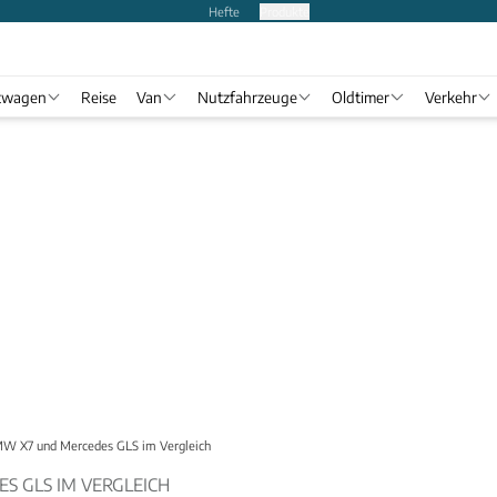
Hefte
Produkte
twagen
Reise
Van
Nutzfahrzeuge
Oldtimer
Verkehr
W X7 und Mercedes GLS im Vergleich
S GLS IM VERGLEICH