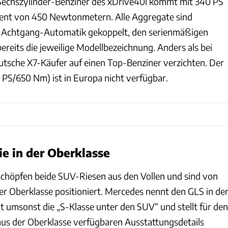
Sechszylinder-Benziner des xDrive40i kommt mit 340 PS
nt von 450 Newtonmetern. Alle Aggregate sind
ne Achtgang-Automatik gekoppelt, den serienmäßigen
bereits die jeweilige Modellbezeichnung. Anders als bei
tsche X7-Käufer auf einen Top-Benziner verzichten. Der
 PS/650 Nm) ist in Europa nicht verfügbar.
e in der Oberklasse
schöpfen beide SUV-Riesen aus den Vollen und sind von
der Oberklasse positioniert. Mercedes nennt den GLS in de
t umsonst die „S-Klasse unter den SUV“ und stellt für den
us der Oberklasse verfügbaren Ausstattungsdetails