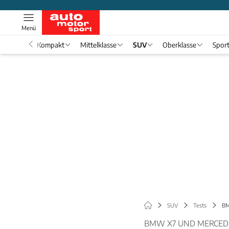
Menü
nwagen
Kompakt
Mittelklasse
SUV
Oberklasse
Spor
SUV
Tests
BM
BMW X7 UND MERCEDE