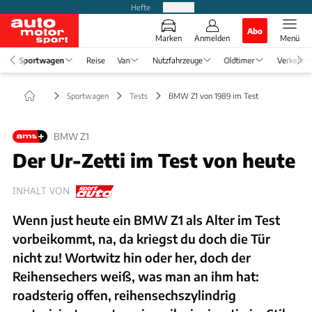
Hefte
Produkte
Abo
Marken
Anmelden
Menü
Sportwagen
Reise
Van
Nutzfahrzeuge
Oldtimer
Verkehr
Sportwagen
Tests
BMW Z1 von 1989 im Test
BMW Z1
Der Ur-Zetti im Test von heute
INHALT VON
Wenn just heute ein BMW Z1 als Alter im Test
vorbeikommt, na, da kriegst du doch die Tür
nicht zu! Wortwitz hin oder her, doch der
Reihensechers weiß, was man an ihm hat:
roadsterig offen, reihensechszylindrig