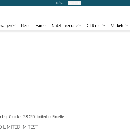
Hefte
Produkte
twagen
Reise
Van
Nutzfahrzeuge
Oldtimer
Verkehr
r Jeep Cherokee 2.8 CRD Limited im Einzeltest
D LIMITED IM TEST