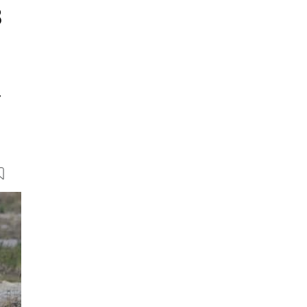
8
r
27 Bilder