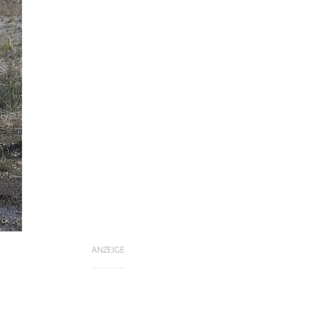
rck
ANZEIGE