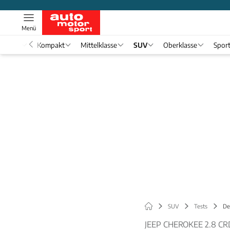
Menü
nwagen
Kompakt
Mittelklasse
SUV
Oberklasse
Spor
SUV
Tests
De
JEEP CHEROKEE 2.8 CR