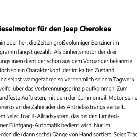
Dieselmotor für den Jeep Cherokee
 hin oder her, die Zeiten großvolumiger Benziner im
ramm längst gezählt. Als Einheitsmotor der drei
tungslinien dient der schon aus dem Vorgänger bekannte
Noch so ein Charakterkopf, der im kalten Zustand
 und selbst wamgefahren so vernehmlich seinem Tagwerk
Zweifel über das Verbrennungsprinzip aufkommen. Zum
handfeste Auftreten, mit dem der Commonrail-Motor sein
rös an die Zahnräder des Antriebsstrangs verteilt.
m Selec Trac II-Allradsystem, das bei den Limited-
iner Fünfgang-Automatik bedient wird. Nur im
rden die (dann sechs) Gänge von Hand sortiert. Selec Tra