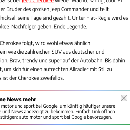
08 ist der
Jeep Cherokee
wieder Macho, kantig, cool. Er
einer Bruder des großen Jeep Commander und teilt
chicksal: seine Tage sind gezählt. Unter Fiat-Regie wird es
rokee-Nachfolger geben, Ende Legende.
 Cherokee folgt, wird wohl etwas ähnlich
in wie die zahlreichen SUV aus deutscher und
ion. Brav, trendy und super auf der Autobahn. Bis dahin
, um sich für einen aufrechten Allradler mit Stil zu
 ist der Cherokee zweifellos.
ine News mehr
o motor und sport bei Google, um künftig häufiger unsere
te und News angezeigt zu bekommen. Einfach Link öffnen
stätigen:
auto motor und sport bei Google bevorzugen.