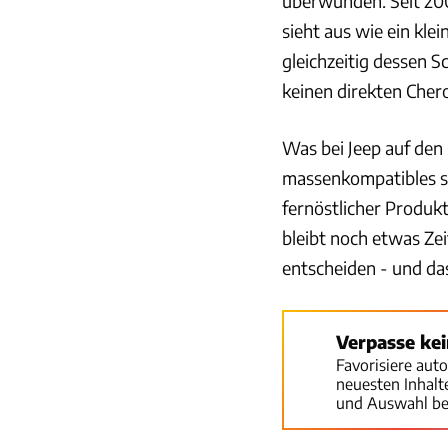
überwunden. Seit 20
sieht aus wie ein kl
gleichzeitig dessen S
keinen direkten Che
Was bei Jeep auf den
massenkompatibles se
fernöstlicher Produkt
bleibt noch etwas Zeit
entscheiden - und das
Verpasse ke
Favorisiere aut
neuesten Inhal
und Auswahl be