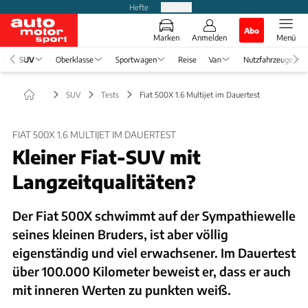
Hefte
Produkte
Abo
Marken
Anmelden
Menü
SUV
Oberklasse
Sportwagen
Reise
Van
Nutzfahrzeuge
SUV
Tests
Fiat 500X 1.6 Multijet im Dauertest
FIAT 500X 1.6 MULTIJET IM DAUERTEST
Kleiner Fiat-SUV mit
Langzeitqualitäten?
Der Fiat 500X schwimmt auf der Sympathiewelle
seines kleinen Bruders, ist aber völlig
eigenständig und viel erwachsener. Im Dauertest
über 100.000 Kilometer beweist er, dass er auch
mit inneren Werten zu punkten weiß.