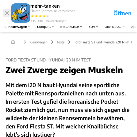
Hefte
Produkte
mehr-tanken
Clever Spritpreise vergleichen
Öffnen
Abo
★
★
★
★
★
★
Marken
Anmelden
Menü
335.000+
Bewertungen
Kleinwagen
Kompakt
Mittelklasse
SUV
Oberklasse
Spo
Kleinwagen
Tests
Ford Fiesta ST und Hyundai i20 N im Test
FORD FIESTA ST UND HYUNDAI I20 N IM TEST
Zwei Zwerge zeigen Muskeln
Mit dem i20 N baut Hyundai seine sportliche
Palette mit Rennsportanleihen nach unten aus.
Im ersten Test gefiel die koreanische Pocket
Rocket ziemlich gut, nun muss sie sich gegen die
wildeste der kleinen Rennsemmeln bewähren,
den Ford Fiesta ST. Mit welcher Knallbüchse
lebt’s sich lustiger?