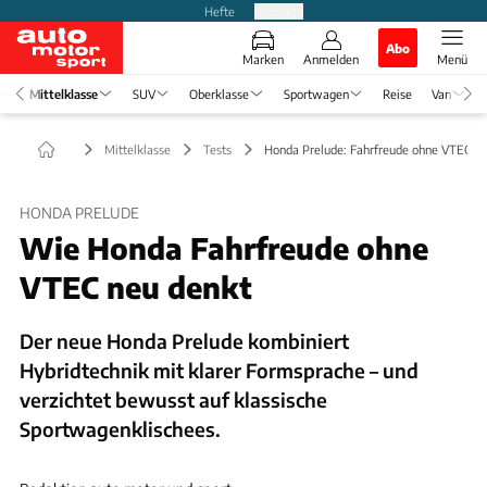
Hefte
Produkte
Abo
Marken
Anmelden
Menü
Mittelklasse
SUV
Oberklasse
Sportwagen
Reise
Van
Mittelklasse
Tests
Honda Prelude: Fahrfreude ohne VTEC-K
HONDA PRELUDE
Wie Honda Fahrfreude ohne
VTEC neu denkt
Der neue Honda Prelude kombiniert
Hybridtechnik mit klarer Formsprache – und
verzichtet bewusst auf klassische
Sportwagenklischees.