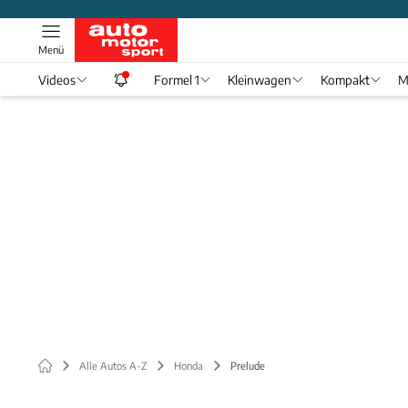
Menü
Videos
Formel 1
Kleinwagen
Kompakt
M
Alle Autos A-Z
Honda
Prelude