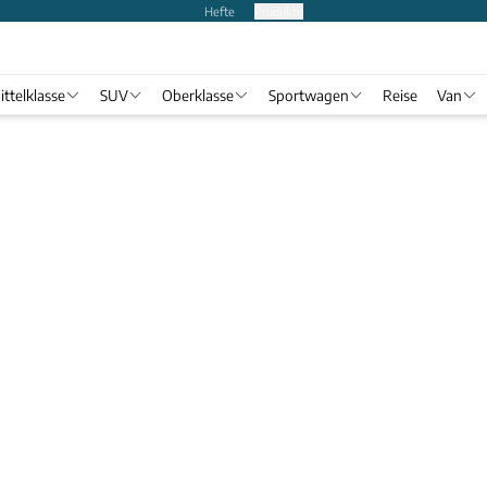
Hefte
Produkte
ittelklasse
SUV
Oberklasse
Sportwagen
Reise
Van