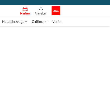
Abo
Marken
Anmelden
Nutzfahrzeuge
Oldtimer
Verkehr
Tech & Zukunft
Auto