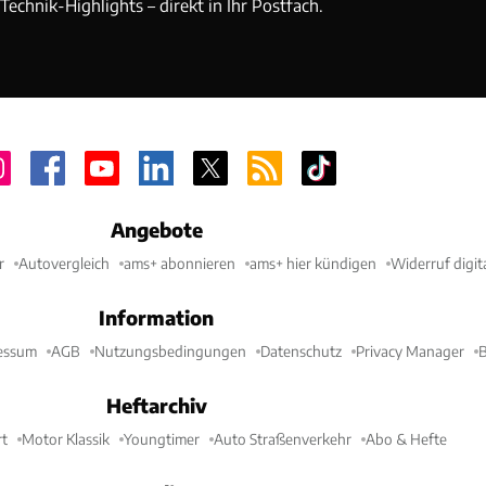
echnik-Highlights – direkt in Ihr Postfach.
Angebote
r
Autovergleich
ams+ abonnieren
ams+ hier kündigen
Widerruf digit
Information
essum
AGB
Nutzungsbedingungen
Datenschutz
Privacy Manager
B
Heftarchiv
t
Motor Klassik
Youngtimer
Auto Straßenverkehr
Abo & Hefte