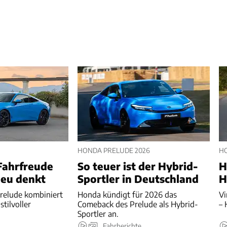
HONDA PRELUDE 2026
HO
Fahrfreude
So teuer ist der Hybrid-
H
eu denkt
Sportler in Deutschland
H
relude kombiniert
Honda kündigt für 2026 das
Vi
stilvoller
Comeback des Prelude als Hybrid-
– 
Sportler an.
Fahrberichte