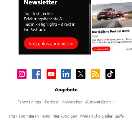
Newsletter
Top-Tests, echte
Erfahrungsberichte &
Technik-Highlights – direkt in
Ihr Postfach.
Kostenlos abonnieren
Angebote
Fahrtrainings
Podcast
Newsletter
Autovergleich
ams+ abonnieren
ams+ hier kündigen
Widerruf digitaler Käufe