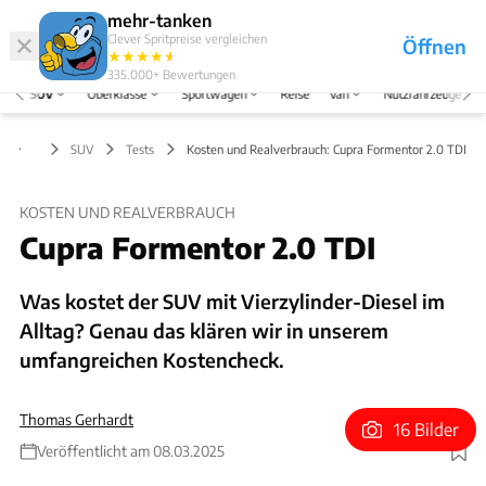
Hefte
Produkte
mehr-tanken
Clever Spritpreise vergleichen
Öffnen
Abo
★
★
★
★
★
★
Marken
Anmelden
Menü
335.000+
Bewertungen
SUV
Oberklasse
Sportwagen
Reise
Van
Nutzfahrzeuge
SUV
Tests
Kosten und Realverbrauch: Cupra Formentor 2.0 TDI
KOSTEN UND REALVERBRAUCH
Cupra Formentor 2.0 TDI
Was kostet der SUV mit Vierzylinder-Diesel im
Alltag? Genau das klären wir in unserem
umfangreichen Kostencheck.
Thomas Gerhardt
16 Bilder
Veröffentlicht am 08.03.2025
Foto: Achim Hartmann