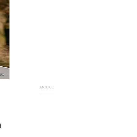
lov
ANZEIGE
d