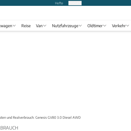
Hefte
Produkte
twagen
Reise
Van
Nutzfahrzeuge
Oldtimer
Verkehr
sten und Realverbrauch: Genesis GV80 3.0 Diesel AWD
RBRAUCH