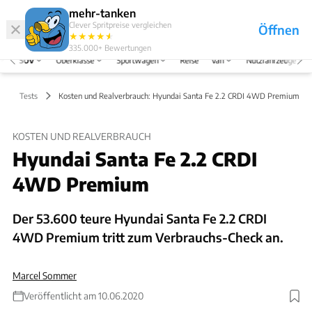
Hefte
Produkte
mehr-tanken
Clever Spritpreise vergleichen
Öffnen
Abo
★
★
★
★
★
★
Marken
Anmelden
Menü
335.000+
Bewertungen
SUV
Oberklasse
Sportwagen
Reise
Van
Nutzfahrzeuge
Tests
Kosten und Realverbrauch: Hyundai Santa Fe 2.2 CRDI 4WD Premium
KOSTEN UND REALVERBRAUCH
Hyundai Santa Fe 2.2 CRDI
4WD Premium
Der 53.600 teure Hyundai Santa Fe 2.2 CRDI
4WD Premium tritt zum Verbrauchs-Check an.
Marcel Sommer
Veröffentlicht am 10.06.2020
Foto: ams