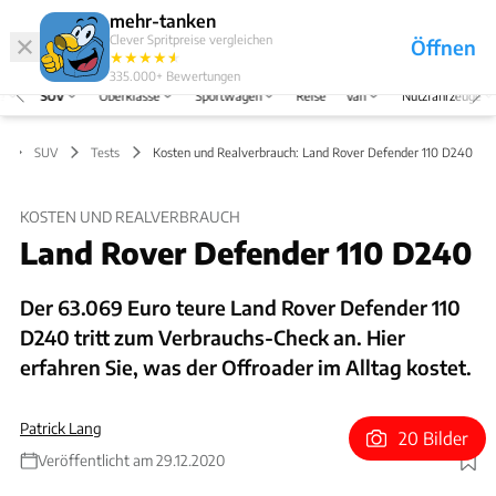
Hefte
Produkte
mehr-tanken
Clever Spritpreise vergleichen
Öffnen
Abo
★
★
★
★
★
★
Marken
Anmelden
Menü
335.000+
Bewertungen
e
SUV
Oberklasse
Sportwagen
Reise
Van
Nutzfahrzeuge
SUV
Tests
Kosten und Realverbrauch: Land Rover Defender 110 D240
KOSTEN UND REALVERBRAUCH
Land Rover Defender 110 D240
Der 63.069 Euro teure Land Rover Defender 110
D240 tritt zum Verbrauchs-Check an. Hier
erfahren Sie, was der Offroader im Alltag kostet.
Patrick Lang
20 Bilder
Veröffentlicht am 29.12.2020
Foto: Hans-Dieter Seufert