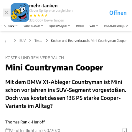
Hefte
Produkte
mehr-tanken
Clever Spritpreise vergleichen
Öffnen
Abo
★
★
★
★
★
★
Marken
Anmelden
Menü
335.000+
Bewertungen
SUV
Oberklasse
Sportwagen
Reise
Van
Nutzfahrzeuge
SUV
Tests
Kosten und Realverbrauch: Mini Countryman Cooper
KOSTEN UND REALVERBRAUCH
Mini Countryman Cooper
Mit dem BMW X1-Ableger Countryman ist Mini
schon vor Jahren ins SUV-Segment vorgestoßen.
Doch was kostet dessen 136 PS starke Cooper-
Variante im Alltag?
Thomas Ranki-Harloff
Veröffentlicht am 25.07.2020