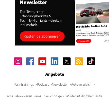
Newsletter
Top-Tests, echte
Erfahrungsberichte &
Technik-Highlights – direkt in
Ihr Postfach.
Kostenlos abonnieren
Angebote
Fahrtrainings
Podcast
Newsletter
Autovergleich
ams+ abonnieren
ams+ hier kündigen
Widerruf digitaler Käufe