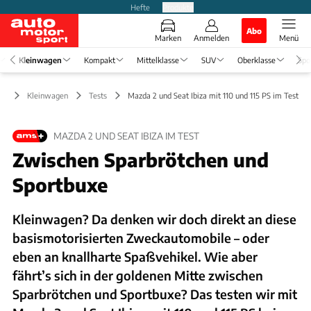
Hefte
Produkte
Abo
Marken
Anmelden
Menü
Kleinwagen
Kompakt
Mittelklasse
SUV
Oberklasse
Spo
Kleinwagen
Tests
Mazda 2 und Seat Ibiza mit 110 und 115 PS im Test
MAZDA 2 UND SEAT IBIZA IM TEST
Zwischen Sparbrötchen und
Sportbuxe
Kleinwagen? Da denken wir doch direkt an diese
basismotorisierten Zweckautomobile – oder
eben an knallharte Spaßvehikel. Wie aber
fährt’s sich in der goldenen Mitte zwischen
Sparbrötchen und Sportbuxe? Das testen wir mit