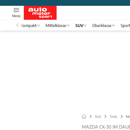
Menü
nwagen
Kompakt
Mittelklasse
SUV
Oberklasse
Spor
SUV
Tests
Ma
MAZDA CX-30 IM DAU