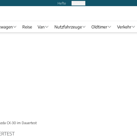
Hefte
Produkte
twagen
Reise
Van
Nutzfahrzeuge
Oldtimer
Verkehr
zda CX-30 im Dauertest
ERTEST