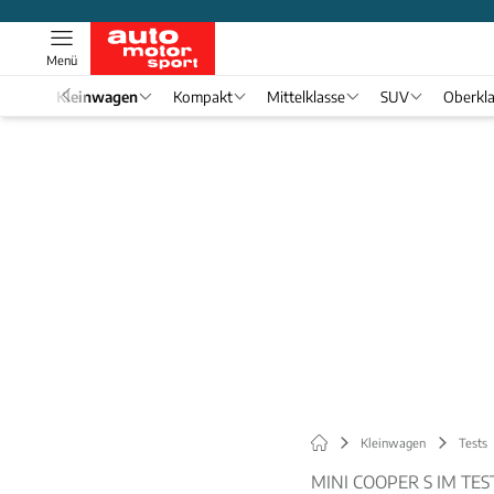
Menü
el 1
Kleinwagen
Kompakt
Mittelklasse
SUV
Oberkl
Kleinwagen
Tests
MINI COOPER S IM TES