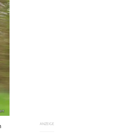
ert
ANZEIGE
n