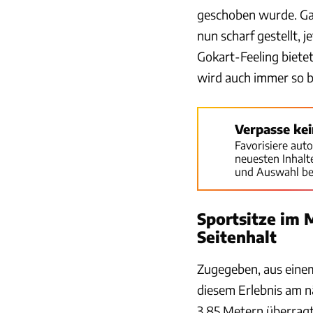
geschoben wurde. Ga
nun scharf gestellt, 
Gokart-Feeling biete
wird auch immer so b
Verpasse ke
Favorisiere aut
neuesten Inhal
und Auswahl be
Sportsitze im 
Seitenhalt
Zugegeben, aus einem
diesem Erlebnis am n
3,85 Metern überragt