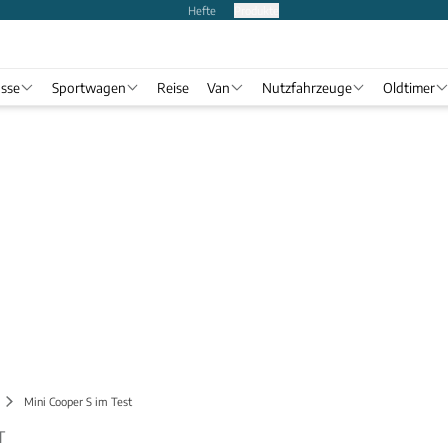
Hefte
Produkte
asse
Sportwagen
Reise
Van
Nutzfahrzeuge
Oldtimer
Mini Cooper S im Test
T