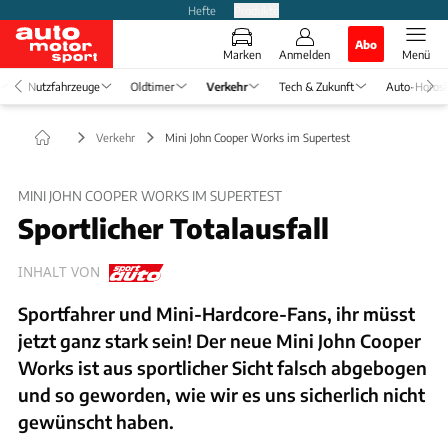
Hefte
Produkte
Abo
Marken
Anmelden
Menü
Nutzfahrzeuge
Oldtimer
Verkehr
Tech & Zukunft
Auto-Horos
Verkehr
Mini John Cooper Works im Supertest
MINI JOHN COOPER WORKS IM SUPERTEST
Sportlicher Totalausfall
INHALT VON
Sportfahrer und Mini-Hardcore-Fans, ihr müsst
jetzt ganz stark sein! Der neue Mini John Cooper
Works ist aus sportlicher Sicht falsch abgebogen
und so geworden, wie wir es uns sicherlich nicht
gewünscht haben.